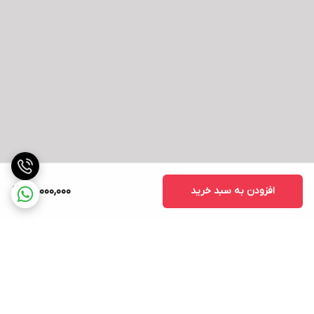
نوع سیگنال
دیجیتال
ویدئویی
تعداد پورت HDMI
دو عدد
پورت DisplayPort
یک عدد
کاربری مانیتور
گیمینگ
مناسب برای
کنسول‌های بازی نسل نهم (PS5-Xbox
Series)
افزودن به سبد خرید
40,000,000
اقلام همراه
دفترچه‌ راهنما , آداپتور
منبع تغذیه
برق شهری
مصرف برق
تا 28 وات
برگشت به بالا