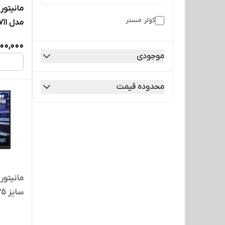
کولر مستر
مدل GA2711
00,000
موجودی
محدوده قیمت
سایز ۲۵ اینچ IPS ۱۸۰ هرتز