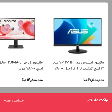
مانیتور ایسوس مدل VP227HF سایز
۲۲ اینچ کیفیت Full HD پنل VA ۱۰۰
اینچ VA ۱۰۰ هرتز
هرتز
14,800,000
17,500,000
براکت مانیتور
مشاهده همه