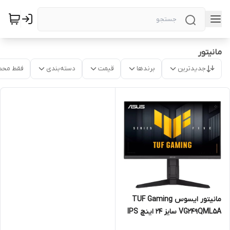
مانیتور
جدیدترین
برندها
قیمت
دسته‌بندی
فقط محص
مانیتور ایسوس TUF Gaming
VG249QML5A سایز ۲۴ اینچ IPS
240 هرتز