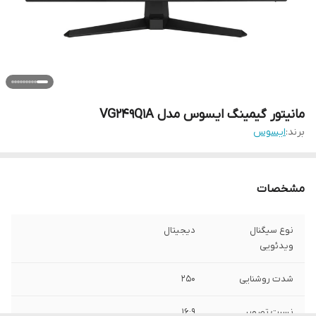
مانیتور گیمینگ ایسوس مدل VG249Q1A
برند:
ایسوس
مشخصات
نوع سیگنال
دیجیتال
ویدئویی
شدت روشنایی
250
نسبت تصویر
16:9