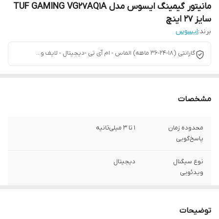
مانیتور گیمینگ ایسوس مدل TUF GAMING VG27AQ1A
سایز 27 اینچ
برند:
ایسوس
گارانتی (18-24-36 ماهه) الماس - ام آی تی -دیجیتال - لایف و...
مشخصات
محدوده زمان
1 تا 3 میلی‌ثانیه
پاسخ‌گویی
نوع سیگنال
دیجیتال
ویدئویی
نسبت تصویر
16:9
توضیحات
نرخ بروزرسانی
170 هرتز