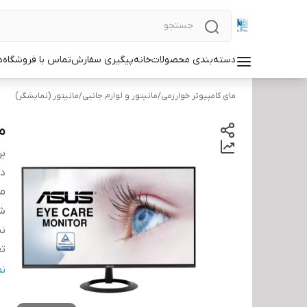
دسته‌بندی محصولات
خانه
پیگیری سفارش
تماس با فروشگاه
د
مای کامپیوتر خوارزمی
/
مانیتور و لوازم جانبی
/
مانیتور (نمایشگر)
مان
بر
دس
مح
ش
ن
تعد
کن
ن
نر