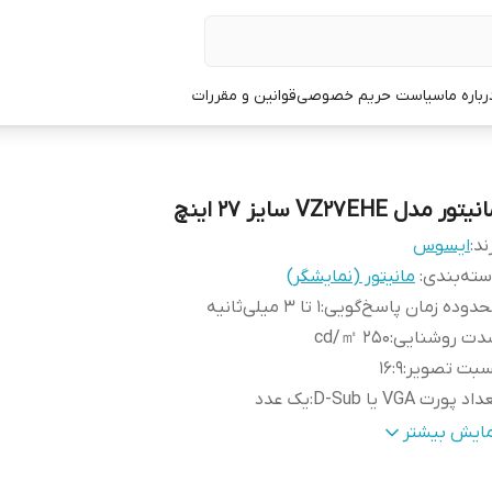
رباره ما
سیاست حریم خصوصی
قوانین و مقررات
یتور مدل VZ27EHE سایز 27 اینچ
ند:
ایسوس
ته‌بندی
:
مانیتور (نمایشگر)
دوده زمان پاسخ‌گویی
:
1 تا 3 میلی‌ثانیه
دت روشنایی
:
250 cd/㎡
سبت تصویر
:
16:9
اد پورت VGA یا D-Sub
:
یک عدد
تراست استاتیک
:
1000:1
مایش بیشتر
خ بروزرسانی تصویر
:
75 هرتز