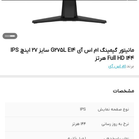
مانیتور گیمینگ ام اس آی G275L E14 سایز ۲۷ اینچ IPS
Full HD ۱۴۴ هرتز
برند:
ام اس آی
مشخصات
نوع صفحه نمایش
IPS
نرخ به روز رسانی
۱۴۴ هرتز
زمان پاسخدهی
۱ میلی‌ثانیه