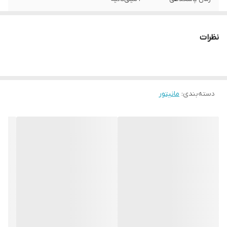
وضوح تصویر
FHD @ 1920 × 1080
نظرات
فناوری نرخ نوسازی
AMD FreeSync,VRR – Adaptive-Sync
متغیر
درخشندگی
300cd/m²
دسته‌بندی
:
مانیتور
زاویه دید عمودی:
°178,افـقـی: °178
کنتراست واقـعــی:
1,000:1,داینامیک: 100,000,000:1
فضای رنگی
DCI-P3 85% @ مطابق با استاندارد CIE1976