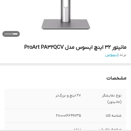
مانیتور 32 اینچ ایسوس مدل ProArt PA32QCV
برند:
ایسوس
مشخصات
نوع نمایشگر
27 اینچ و بزرگ‌تر
(مانیتور)
شناسه کالا
2800016699735
صفحه نمایش
ندارد