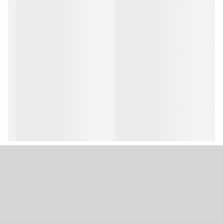
خود شخصی‌سازی کنند. پایه فوق‌باریک این مانیتور فضای کمتری از میز
را اشغال کرده و به ایجاد یک محیط کاری منظم‌تر کمک می‌کند. طراحی
کنتراست استاتیک
3000:1 (نوع) 2400:1 (حداقل)
قاب باریک در سه طرف نیز باعث افزایش فضای قابل‌مشاهده
وضوح تصویر
Full HD
صفحه‌نمایش و کاهش حواس‌پرتی در هنگام استفاده می‌شود.
رزولوشن صفحه
1080 × 1920 پیکسل
نمایش
اسپیکر داخلی
ندارد
درگاه‌ها و
HDMI 2.0 , USB Type-C
فناوری‌های ارتباطی
کاربری مانیتور
عمومی
اقلام همراه
کابل HDMI
منبع تغذیه
برق شهری