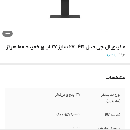
مانیتور ال جی مدل 27U421 سایز ۲۷ اینچ خمیده ۱۰۰ هرتز
برند:
ال جی
مشخصات
نوع نمایشگر
27 اینچ و بزرگ‌تر
(مانیتور)
شناسه کالا
2800015783022
صفحه نمایش
ندارد