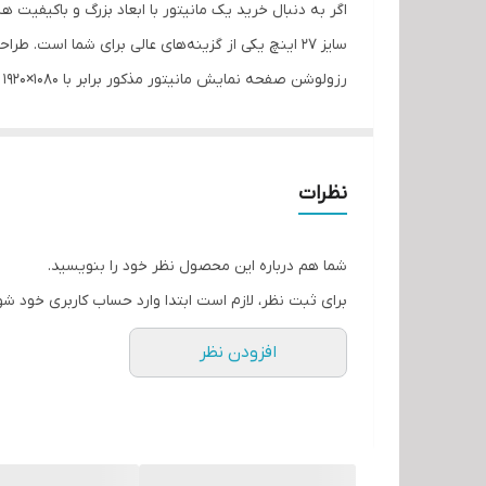
زا
تع
ابعاد بدون پایه
سایز 27 اینچ یکی از گزینه‌های عالی برای شما ا
ع
وزن
قا
فن
سایز صفحه نمایش
هرتز است و تصاویر را به شکلی روان به نمایش درمی‌آور
قا
قا
نوع پنل
نظرات
در
نور پس‌زمینه
ار
با توان پنج وات هم در این مانیتور تعبیه شده‌اند که از
شما هم درباره این محصول نظر خود را بنویسید.
نو
نوع طراحی صفحه نمایش
برای ثبت نظر، لازم است ابتدا وارد حساب کاربری خود شو
تع
تعد
میزان خمیدگی
افزودن نظر
کا
من
نوع روکش صفحه‌نمایش
اق
نرخ بروزرسانی تصویر
من