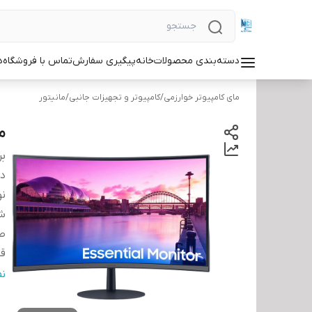
دسته‌بندی محصولات
خانه
پیگیری سفارش
تماس با فروشگاه
د
مای کامپیوتر خوارزمی
/
کامپیوتر و تجهیزات جانبی
/
مانیتور
ما
بر
دس
نو
شن
ص
ق
اب
ن
اب