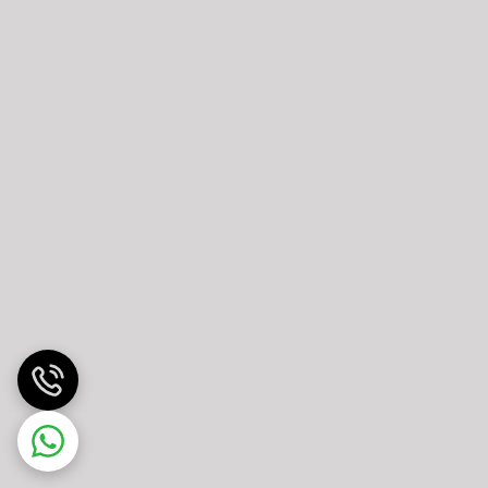
حالت محافظت از چشم (Eye Care Mode) , Eco Saving Plus , تغییر خودکار ورودی تصویر (Auto Input Switch) ,