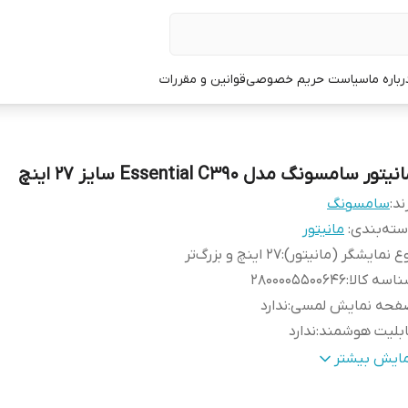
رباره ما
سیاست حریم خصوصی
قوانین و مقررات
نیتور سامسونگ مدل Essential C390 سایز 27 اینچ
ند:
سامسونگ
ته‌بندی
:
مانیتور
ع نمایشگر (مانیتور)
:
27 اینچ و بزرگ‌تر
اسه کالا
:
2800005500646
فحه نمایش لمسی
:
ندارد
ابلیت هوشمند
:
ندارد
عاد با پایه
:
61.3x45.8x24.9 سانتی‌متر
مایش بیشتر
عاد بدون پایه
:
61.3x36.9x11.2 سانتی‌متر