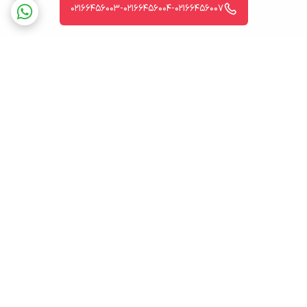
عمودی)
02166456003-02166456004-02166456007
تعداد رنگ قابل
1.07 میلیارد رنگ
نمایش
عمق رنگ
10 بیت
سایز پیکسل‌ها
0.3114 میلی‌متر
برگشت به بالا
قابلیت‌های فنی
قفل امنیتی Kensington , HDR , کنتراست
مانیتور
داینامیک (DCR)
قابلیت‌های گیمینگ
FreeSync Premium , نرخ نوسازی متغیر
(VRR)
ارسال ویژه
پشتیبانی
قابلیت‌های فیزیکی
اتصال به دیوار , تنظیم زاویه (Tilt) , تنظیم
مانیتور
زاویه (Swivel) , تنظیم زاویه (Pivot) , تنظیم
ارتفاع
ضمانت اصالت کالا
سایر قابلیت‌ها
قابلیت تنظیم ارتفاع تا 130 میلی‌متر / قابلیت