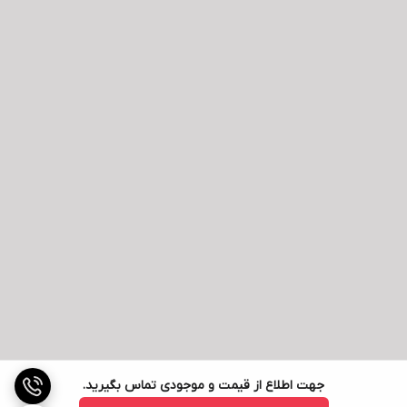
فرکانس عمودی
48 تا 240 هرتز
فرکانس افقی
51.9 تا 271.1 کیلوهرتز
کنتراست استاتیک
1000:1
کنتراست داینامیک
100000000:1
وضوح تصویر
Full HD
رزولوشن صفحه
1080 × 1920 پیکسل
نمایش
اسپیکر داخلی
دارد
توضیحات بلندگو
دو اسپیکر داخلی با توان 2 وات (به ازای هر
اسپیکر)
جهت اطلاع از قیمت و موجودی تماس بگیرید.
زاویه دید (افقی/
178° / 178°