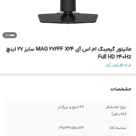
مانیتور گیمینگ ام اس آی MAG 272PF X24 سایز ۲۷ اینچ
Full HD 240Hz
برند:
ام اس آی
مشخصات
نوع نمایشگر
27 اینچ و بزرگ‌تر
(مانیتور)
شناسه کالا
2903385110822