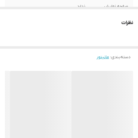
صفحه نمایش
ندارد
لمسی
نظرات
قابلیت هوشمند
ندارد
ابعاد با پایه
61.2x22.8x53.5 سانتی‌متر
ابعاد بدون پایه
61.2x5.1x36.4 سانتی‌متر
دسته‌بندی
:
مانیتور
وزن
6100 گرم
سایز صفحه نمایش
27 اینچ
نوع پنل
Rapid IPS
نور پس‌زمینه
LED
نوع طراحی صفحه
تخت
نمایش