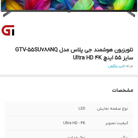
تلویزیون هوشمند جی پلاس مدل GTV-55SU788NQ
سایز ۵۵ اینچ Ultra HD 4K
برند:
جی پلاس
مشخصات
نوع صفحه نمایش
LED
کیفیت تصویر
Ultra HD - 4K
رنگ
نوک مدادی