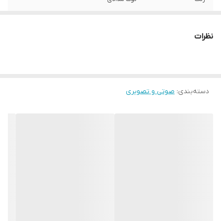
شکل صفحه
تخت (FLAT)
نمایش
نظرات
رزولوشن تصویر
2160 × 3840
روشنایی تصویر
280 نیت
دسته‌بندی
:
صوتی و تصویری
مدت پاسخ‌دهی
8 میلی ثانیه