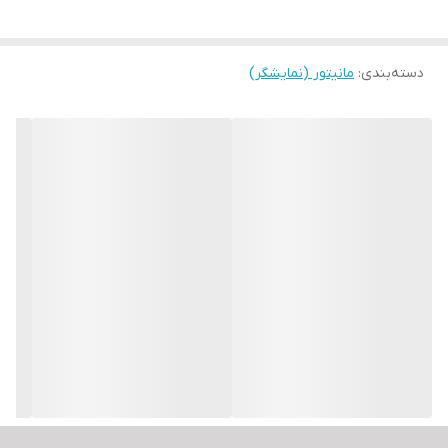
شدت روشنایی
320 نیت
(min)
دسته‌بندی
:
مانیتور (نمایشگر)
وسعت رنگ
99 درصد
(SRGB)
تعداد رنگ قابل
16.7 میلیون
نمایش
نسبت تصویر
16:9
(Aspect Ratio)
رزولوشن
(Full HD) 1080P
فرم پنل
تخت
ورژن پورت HDMI
2.0