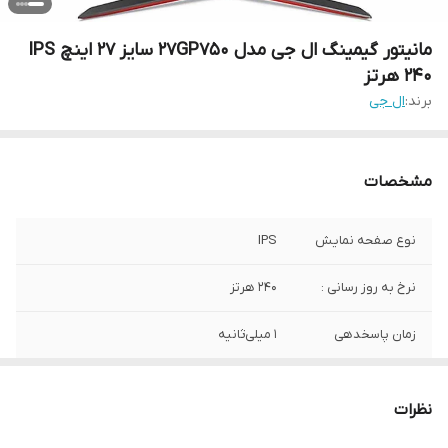
مانیتور گیمینگ ال جی مدل 27GP750 سایز ۲۷ اینچ IPS
240 هرتز
برند:
ال جی
مشخصات
نوع صفحه نمایش
IPS
نرخ به روز رسانی :
۲۴۰ هرتز
زمان پاسخدهی
۱ میلی‌ثانیه
قابلیت چرخش
دارد
نظرات
کیفیت تصویر
Full HD