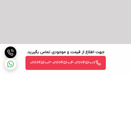
جهت اطلاع از قیمت و موجودی تماس بگیرید.
02166456003-02166456004-02166456007
برگشت به بالا