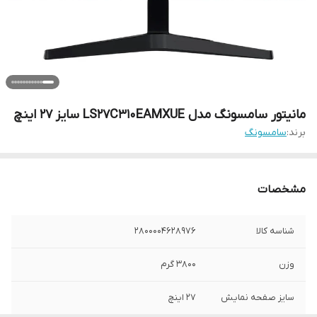
مانیتور سامسونگ مدل LS27C310EAMXUE سایز 27 اینچ
برند:
سامسونگ
مشخصات
شناسه کالا
2800004628976
وزن
3800 گرم
سایز صفحه نمایش
27 اینچ