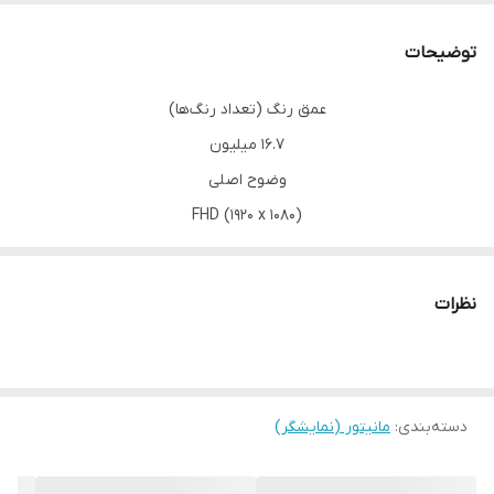
رزولوشن صفحه
1080 × 1920 پیکسل
نمایش
توضیحات
عمق رنگ (تعداد رنگ‌ها)
16.7 میلیون
وضوح اصلی
FHD (1920 x 1080)
نسبت تصویر
16:9
نظرات
روشنایی (معمولی، حداقل)
250 cd/m² (معمولی) / 220 cd/m² (حداقل)
گامت رنگ (معمولی)
دسته‌بندی
:
مانیتور (نمایشگر)
sRGB 99% (CIE1931)
نسبت کنتراست