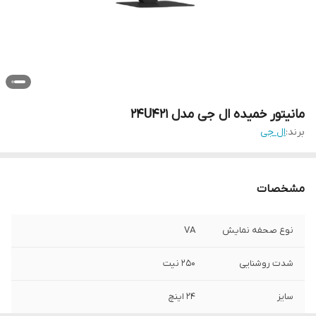
مانیتور خمیده ال جی مدل 24U421
برند:
ال جی
مشخصات
نوع صحفه نمایش
VA
شدت روشنایی
250 نیت
سایز
24 اینچ