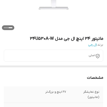
مانیتور 34 اینچ ال جی مدل 34U530A-W
برند:
ال جی
اصلی
مشخصات
نوع نمایشگر
27 اینچ و بزرگ‌تر
(مانیتور)