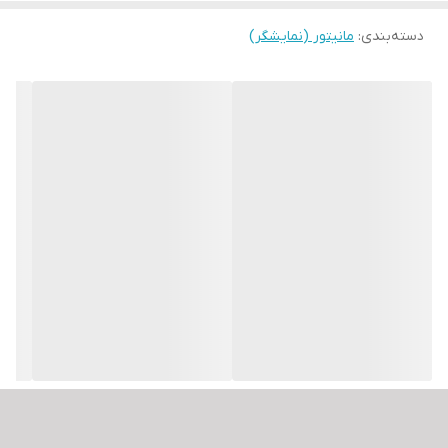
متغیر (VRR)
دسته‌بندی
:
مانیتور (نمایشگر)
نسبت تصویر
16:9
شدت روشنایی
300 cd/m2
کنتراست
1500:1
زمان پاسخگویی
1ms (MPRT)
توان مصرفی
&lt;0.5W (در حالت ذخیره انرژی), 15 W.