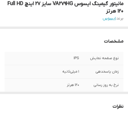
مانیتور گیمینگ ایسوس VA279HG سایز ۲۷ اینچ Full HD
120 هرتز
برند:
ایسوس
مشخصات
نوع صفحه نمایش
IPS
زمان پاسخدهی
۱ میلی‌ثانیه
نرخ به روز رسانی
۱۲۰ هرتز
وضوح تصویر
1920x1080 (FHD)
نظرات
کیفیت تصویر
Full HD
نرخ به‌روزرسانی
Adaptive-Sync