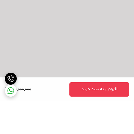
سایز پیکسل‌ها
0.272x0.272 میلی‌متر
قابلیت‌های فنی
HDR , قفل امنیتی Kensington , کاهش نور
مانیتور
آبی مضر
قابلیت‌های گیمینگ
FreeSync Premium , AdaptiveSync , نرخ
نوسازی متغیر (VRR) , G-SYNC , Anti-Flicker
قابلیت‌های فیزیکی
طراحی بدون قاب , تنظیم زاویه (Tilt) , اتصال
مانیتور
به دیوار
درگاه‌ها و
HDMI 2.0 , DisplayPort 1.4 , جک 3.5
فناوری‌های ارتباطی
میلی‌متری صدا
افزودن به سبد خرید
55,000,000
نوع سیگنال
دیجیتال
ویدئویی
تعداد پورت HDMI
دو عدد