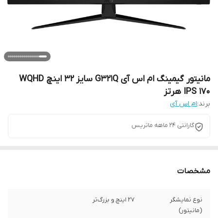
مانیتور گیمینگ ام اس آی G321Q سایز ۳۲ اینچ WQHD
IPS ۱۷۰ هرتز
برند:
ام اس آی
گارانتی 24 ماهه ماتریس
مشخصات
نوع نمایشگر
27 اینچ و بزرگ‌تر
(مانیتور)