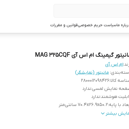
رباره ما
سیاست حریم خصوصی
قوانین و مقررات
نیتور گیمینگ ام اس آی MAG 325CQF
ند:
ام اس آی
ته‌بندی
:
مانیتور (نمایشگر)
اسه کالا
:
2800012098426
فحه نمایش لمسی
:
ندارد
ابلیت هوشمند
:
ندارد
عاد با پایه
:
70.4x26.9x50.2 سانتی‌متر
عاد بدون پایه
:
70.4x14.3x42.2 سانتی‌متر
مایش بیشتر
زن
:
6400 گرم