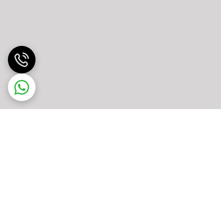
ری VESA با ابعاد 100x100 میلی‌متر / Adobe RGB 91% / DCI-P3 96% / sRGB 124% (CIE1976