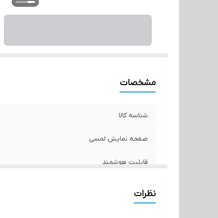
س
نو
ن
می
ن
نر
ش
مشخصات
ن
زم
شناسه کالا
ف
فر
صفحه نمایش لمسی
کن
قابلیت هوشمند
کن
و
ابعاد با پایه
ر
نظرات
اس
ابعاد بدون پایه