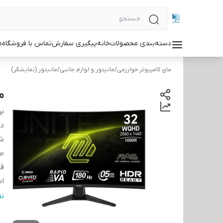
دسته‌بندی محصولات
خانه
پیگیری سفارش
تماس با فروشگاه
د
مای کامپیوتر خوارزمی
/
مانیتور و لوازم جانبی
/
مانیتور (نمایشگر)
ما
بر
دس
شن
ص
ق
اب
اب
ن
و