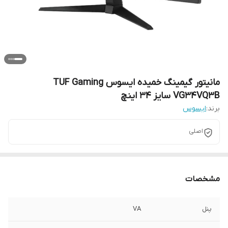
مانیتور گیمینگ خمیده ایسوس TUF Gaming
VG34VQ3B سایز 34 اینچ
برند:
ایسوس
اصلی
مشخصات
پنل
VA