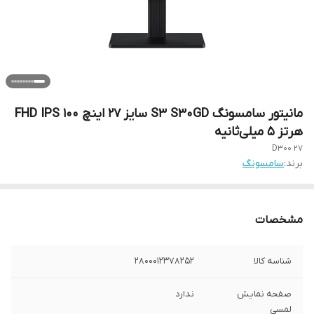
مانیتور سامسونگ S3 S30GD سایز ۲۷ اینچ FHD IPS ۱۰۰
هرتز ۵ میلی‌ثانیه
27 D300
برند:
سامسونگ
مشخصات
شناسه کالا
2800012378252
صفحه نمایش
ندارد
لمسی