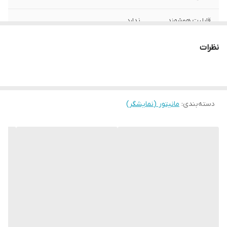
قابلیت هوشمند
ندارد
ابعاد با پایه
61.27x47x20 سانتی‌متر
نظرات
ابعاد بدون پایه
61.27x36x3.62 سانتی‌متر
وزن
2900 گرم
دسته‌بندی
:
مانیتور (نمایشگر)
سایز صفحه نمایش
27 اینچ
نوع پنل
IPS
نور پس‌زمینه
LED
نوع طراحی صفحه
تخت
نمایش
نوع روکش
مات