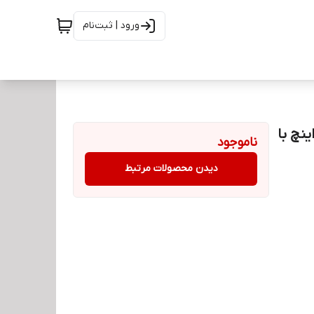
ورود | ثبت‌نام
ر گیمینگ سامسونگ Odyssey G3 G30D سایز ۲۴ اینچ با
ناموجود
دیدن محصولات مرتبط