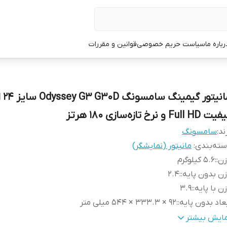
رباره ما
سیاست حریم خصوصی
قوانین و مقررات
مانیتو
Full HD و نرخ تازه‌سازی ۱۸۰ هرتز
ند:
سامسونگ
ته‌بندی
:
مانیتور (نمایشگر)
ن:
:
5.6 کیلوگرم
ن بدون پایه:
:
2.4
ن با پایه:
:
3.9
عاد بدون پایه:
:
92 × 333.3 × 544 میلی متر
عاد با پایه:
:
234.2 × 498.7 × 544 میلی متر
مایش بیشتر