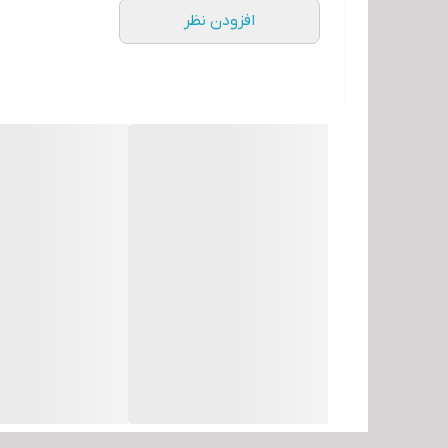
خروجی تصویر DisplayPort:
افزودن نظر
خروجی هدفون:
ورژن پورت HDMI:
پورت HDMI:
فرم پنل:
رزولوشن:
نسبت تصویر (Aspect Ratio):
شدت روشنایی (min):
زاویه دید عمودی /افقی
مدت زمان پاسخگویی (Response Time):