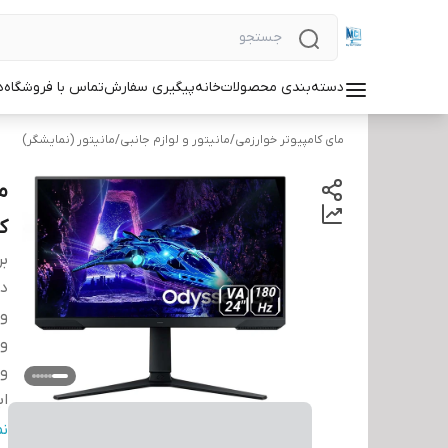
دسته‌بندی محصولات
خانه
پیگیری سفارش
تماس با فروشگاه
د
مای کامپیوتر خوارزمی
/
مانیتور و لوازم جانبی
/
مانیتور (نمایشگر)
کیفیت 
بر
دس
وز
وز
وز
اب
اب
ن