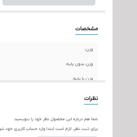
ورژن
خر
خ
ور
مشخصات
پور
فر
وزن:
رز
نسب
وزن بدون پایه:
شد
وزن با پایه:
زا
مد
ابعاد بدون پایه:
h:
نظرات
حد
ابعاد با پایه:
شما هم درباره این محصول نظر خود را بنویسید.
ورژن DisplayPort:
برای ثبت نظر، لازم است ابتدا وارد حساب کاربری خود شو