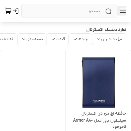
هارد دیسک اکسترنال
جدیدترین
برندها
قیمت
دسته‌بندی
فقط محص
حافظه اچ دی دی اکسترنال
سیلیکون پاور مدل Armor A80
ناموجود
ظرفیت 2 ترابایت