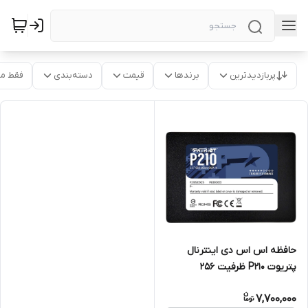
پربازدیدترین
برندها
قیمت
دسته‌بندی
فقط م
حافظه اس اس دی اینترنال
پتریوت P210 ظرفیت 256
گیگابایت
7,700,000